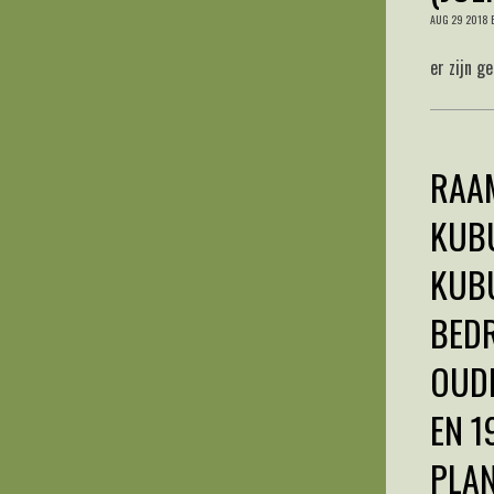
AUG
29
2018
er zijn g
RAAM
KUB
KUB
BEDR
OUDE
EN 1
PLAN