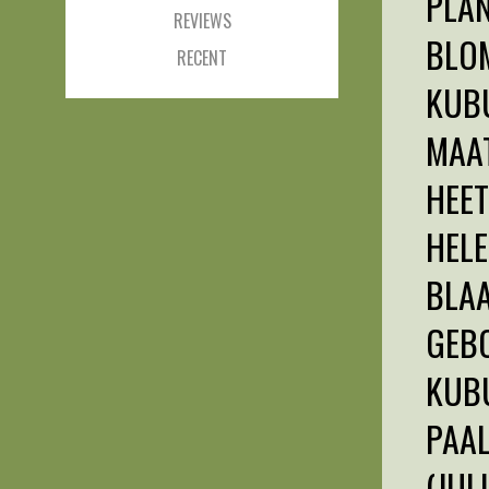
PLAN
REVIEWS
BLOM
RECENT
KUBU
MAAT
HEET
HELE
BLAA
GEBO
KUBU
PAA
(JUL