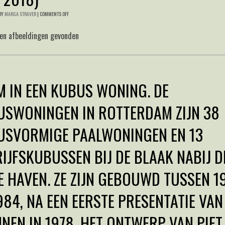
BY
MARGA STRAVER
|
COMMENTS OFF
een afbeeldingen gevonden
 IN EEN KUBUS WONING. DE
USWONINGEN IN ROTTERDAM ZIJN 38
USVORMIGE PAALWONINGEN EN 13
IJFSKUBUSSEN BIJ DE BLAAK NABIJ D
 HAVEN. ZE ZIJN GEBOUWD TUSSEN 1
984, NA EEN EERSTE PRESENTATIE VAN
NEN IN 1978. HET ONTWERP VAN PIET