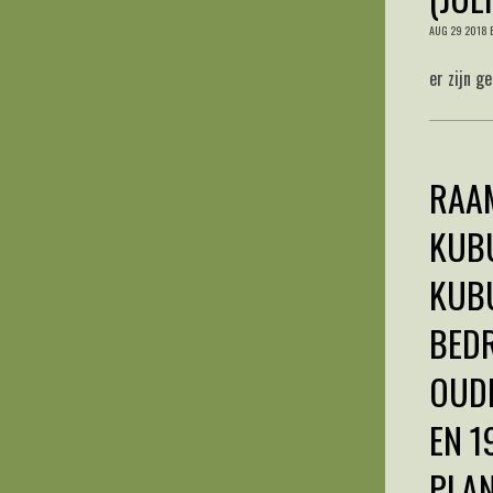
AUG
29
2018
er zijn g
RAAM
KUB
KUB
BEDR
OUDE
EN 1
PLAN