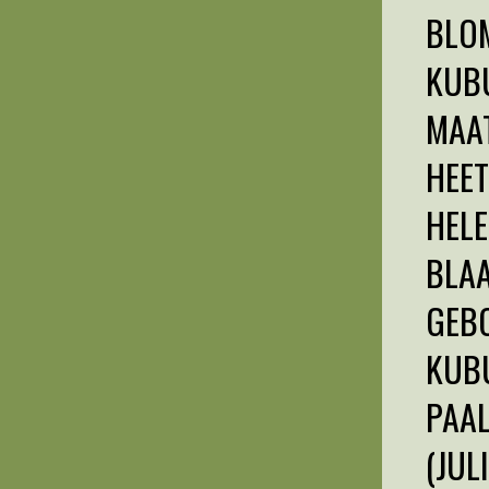
BLOM
KUBU
MAAT
HEET
HELE
BLAA
GEBO
KUBU
PAA
(JUL