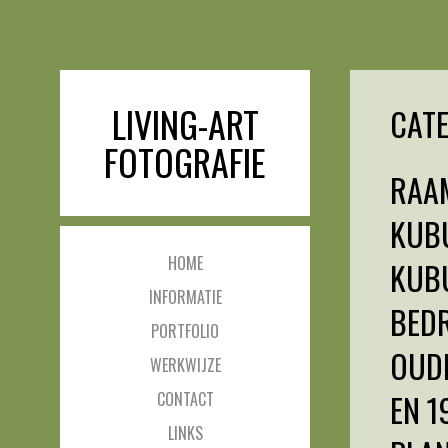
LIVING-ART
CAT
FOTOGRAFIE
RAAM
KUB
HOME
KUB
INFORMATIE
BEDR
PORTFOLIO
OUDE
WERKWIJZE
EN 1
CONTACT
LINKS