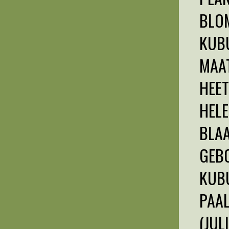
BLOM
KUBU
MAAT
HEET
HELE
BLAA
GEBO
KUBU
PAA
(JUL